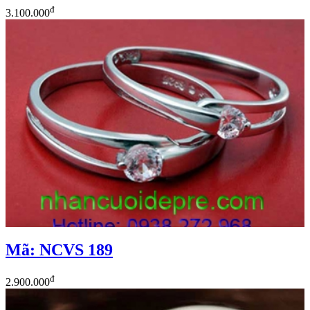
đ
3.100.000
Mã: NCVS 189
đ
2.900.000