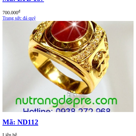
đ
700.000
Trang sức đá quý
Mã: ND112
Liên hệ