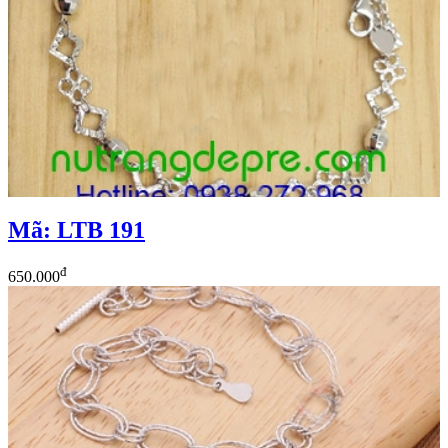
Mã: LTB 191
đ
650.000