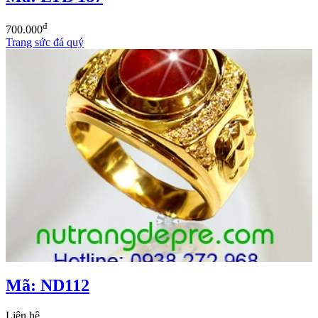
đ
700.000
Trang sức đá quý
Mã: ND112
Liên hệ