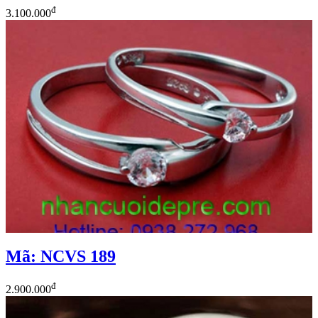
đ
3.100.000
Mã: NCVS 189
đ
2.900.000