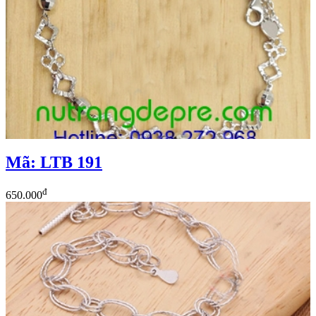
Mã: LTB 191
đ
650.000