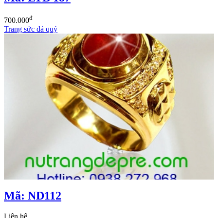
đ
700.000
Trang sức đá quý
Mã: ND112
Liên hệ