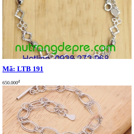
Mã: LTB 191
đ
650.000