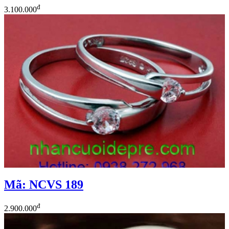
đ
3.100.000
Mã: NCVS 189
đ
2.900.000