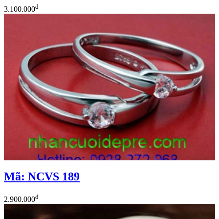
đ
3.100.000
Mã: NCVS 189
đ
2.900.000