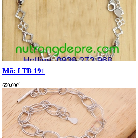
Mã: LTB 191
đ
650.000