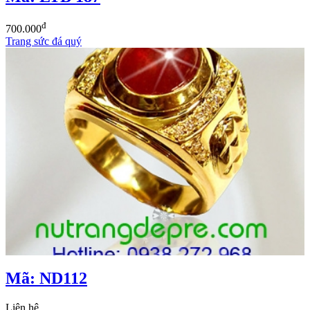
đ
700.000
Trang sức đá quý
Mã: ND112
Liên hệ