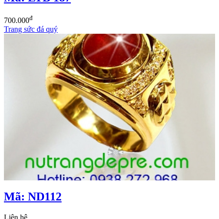
đ
700.000
Trang sức đá quý
Mã: ND112
Liên hệ