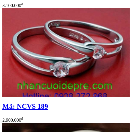
đ
3.100.000
Mã: NCVS 189
đ
2.900.000