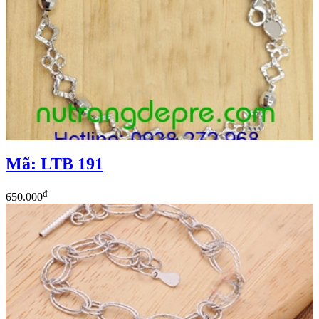
Mã: LTB 191
đ
650.000